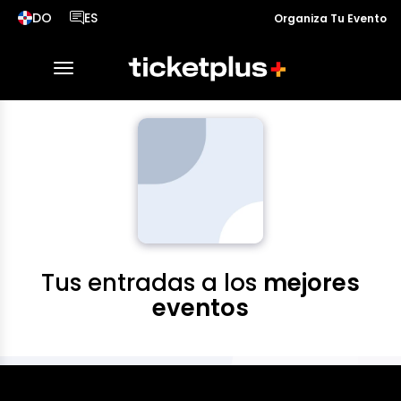
DO
ES
Organiza Tu Evento
País seleccionado, cambiar país
Idioma seleccionado, cambiar idioma
desplegar navegación
Tus entradas a los
mejores
eventos