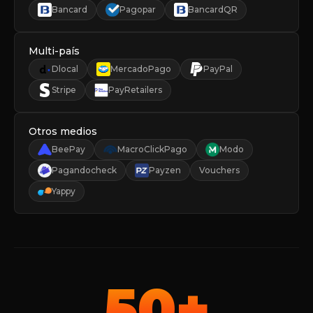
Bancard
Pagopar
BancardQR
Multi-país
Dlocal
MercadoPago
PayPal
Stripe
PayRetailers
Otros medios
BeePay
MacroClickPago
Modo
Pagandocheck
Payzen
Vouchers
Yappy
50+