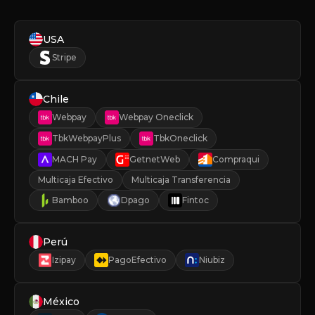
USA
Stripe
Chile
Webpay
Webpay Oneclick
TbkWebpayPlus
TbkOneclick
MACH Pay
GetnetWeb
Compraqui
Multicaja Efectivo
Multicaja Transferencia
Bamboo
Dpago
Fintoc
Perú
Izipay
PagoEfectivo
Niubiz
México