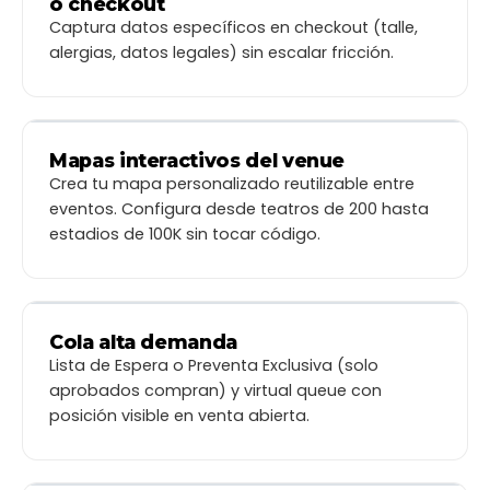
o checkout
Promo
Región
*
Ciudad
*
Total
TU
Captura datos específicos en checkout (talle,
EVENTO
Total
Metropolitana
▾
Santiago
▾
Total
alergias, datos legales) sin escalar fricción.
Fecha de nacimiento
*
DD / MM / AAAA
Género
Femenino
Masculino
Otro
Prefiero no decir
Mapas interactivos del venue
−
+
Teatro Nescafé · Selecciona tu butaca
TU 
Crea tu mapa personalizado reutilizable entre
Pl
ESCENARIO
But
eventos. Configura desde teatros de 200 hasta
Continuar al pago
PLATEA
estadios de 100K sin tocar código.
2 
$5
Tota
BALCÓN
Cola alta demanda
Lista de Espera o Preventa Exclusiva (solo
aprobados compran) y virtual queue con
posición visible en venta abierta.
Concierto masivo · venta abier