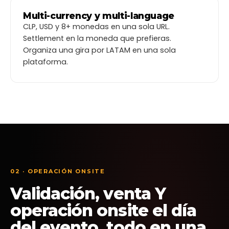
Hay muchas personas en este momento, cuando s
Disponible
Seleccionada
Vendida
VIP
turno, te llevaremos automáticamente al sitio
Multi-currency y multi-language
RESU
En aproximadamente
2025 minutos
tocará tu tu
FEST
Datos
›
Medios de pago
›
Confirmar
CLP, USD y 8+ monedas en una sola URL.
204447
TU
Webpay Plus
CLP
Usuarios delante tuyo:
Settlement en la moneda que prefieras.
EVENTO
Izipay
Total
PEN
Organiza una gira por LATAM en una sola
Openpay
plataforma.
MXN
Wompi
COP
PagSeguro
BRL
Mercado Pago
ARS
Mercado Pago
UYU
Bancard
PYG
MACH Pay
CLP
PagoEfectivo
PEN
Nuvei
MXN
02 · OPERACIÓN ONSITE
Nequi
COP
Validación, venta Y
PicPay
BRL
Dlocal
Multi-país
MULTI
operación onsite el día
Stripe
USD
GLOBAL
del evento, todo en una