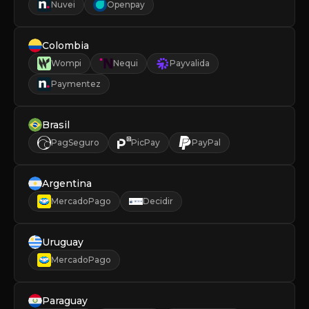
Nuvei
Openpay
Colombia
Wompi
Nequi
Payvalida
Paymentez
Brasil
PagSeguro
PicPay
PayPal
Argentina
MercadoPago
Decidir
Uruguay
MercadoPago
Paraguay