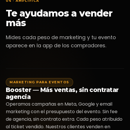
04 · AMPLIFICA
Te ayudamos a vender
más
Mides cada peso de marketing y tu evento
aparece en la app de los compradores.
+2
BOOSTER
MARKETING PARA EVENTOS
De aumento en t
VER MÁS
Booster — Más ventas, sin contratar
Total 
agencia
$30.000
Operamos campañas en Meta, Google y email
No incluye carg
marketing con el presupuesto del evento. Sin fee
Tickets en línea
Tickets B
$ 21.500.000
$ 8.5
de agencia, sin contrato extra. Cada peso atribuido
No incluye cargo por servicio
No incluye carg
al ticket vendido. Nuestros clientes venden en
Venta Diaria
Venta
Cancelaciones