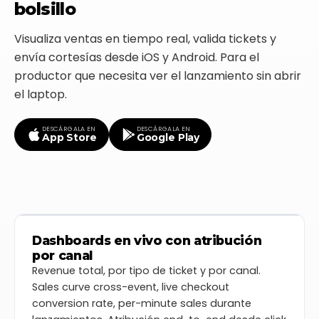
bolsillo
Visualiza ventas en tiempo real, valida tickets y
envía cortesías desde iOS y Android. Para el
productor que necesita ver el lanzamiento sin abrir
el laptop.
DESCÁRGALA EN
DESCÁRGALA EN
App Store
Google Play
Dashboards en vivo con atribución
+26%
+
ticketplus
por canal
BOOSTER
De aumento en tus ventas
Revenue total, por tipo de ticket y por canal.
VER MÁS
Sales curve cross-event, live checkout
Total ventas
$619.242.000 CLP
conversion rate, per-minute sales durante
No incluye cargo por servicio