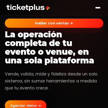
Hablar con ventas →
FULL OPERATION · SERVICIOS PARA PRODUCTORES
Industrias
La operación
Soluciones
Fiestas
completa de tu
Eventos nocturnos y open-air
Operación en terreno
evento o venue, en
Teatros
Validación, staff, box office
Hablar con ventas
Temporadas culturales
una sola plataforma
POS y Tótem
Familiar
Venta en venue con offline real
Parques, circos y shows infantiles
Vende, valida, mide y fideliza desde un solo
Marketplace
Deportes
sistema, sin sumar herramientas a medida
Vender más sin agencia
Clubes y federaciones
que tu evento crece.
Data analytics
Espectáculo
Real-time desde el celular
Recitales, stand-up, ópera
Agendar demo →
Booster