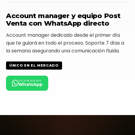
Equipo Ticketplus
Account manager y equipo Post
en línea
Venta con WhatsApp directo
Hola Carla! Necesito sumar una
Account manager dedicado desde el primer día
zona VIP al evento del sábado 🙌
que te guiará en todo el proceso. Soporte 7 días a
10:14 ✓✓
la semana asegurando una comunicación fluida.
Carla · Account Manager
Hola! 👋 Eso lo puedes hacer en 2
min desde el panel. Te guío 💪
ÚNICO EN EL MERCADO
10:15 ✓✓
Carla · Account Manager
Ve a
Configurar evento → Zonas
y
ESCRÍBENOS POR
WhatsApp
toca
+ Nueva zona
. Ponle nombre,
cupo y precio.
10:15 ✓✓
Perfecto, ahí lo logré 🙌 gracias!
10:17 ✓✓
Mensaje