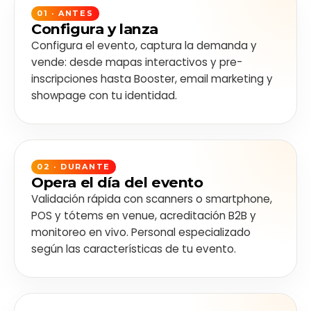
Tickets Vendid
01 · ANTES
1.221 / 4.976
25%
Configura y lanza
Configura el evento, captura la demanda y
Validados
593
vende: desde mapas interactivos y pre-
Validados / Tiempo
S
Día
inscripciones hasta Booster, email marketing y
Hora
showpage con tu identidad.
opera
15h
14h
13h
12h
11h
Cortesías
Inicio
02 · DURANTE
Opera el día del evento
Validación rápida con scanners o smartphone,
POS y tótems en venue, acreditación B2B y
monitoreo en vivo. Personal especializado
según las características de tu evento.