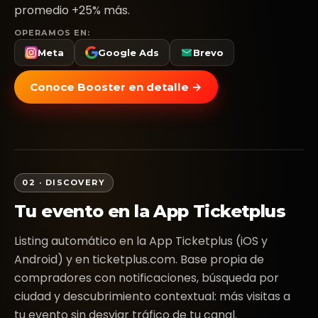
vs. semana pasada
promedio +25% más.
▲ 18%
OPERAMOS EN:
1
10
20
30
Meta
Google Ads
Brevo
Conoce Booster en detalle →
02 · DISCOVERY
Tu evento en la App Ticketplus
Listing automático en la App Ticketplus (iOS y
Android) y en ticketplus.com. Base propia de
compradores con notificaciones, búsqueda por
ciudad y descubrimiento contextual: más visitas a
tu evento sin desviar tráfico de tu canal.