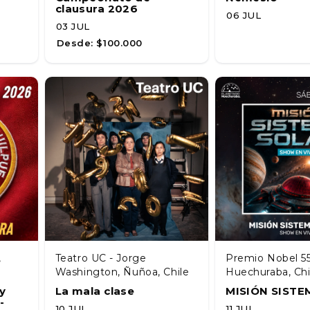
clausura 2026
06 JUL
03 JUL
Desde:
$100.000
,
Teatro UC - Jorge
Premio Nobel 55
Washington, Ñuñoa, Chile
Huechuraba, Chi
y
La mala clase
MISIÓN SISTE
-
10 JUL
11 JUL