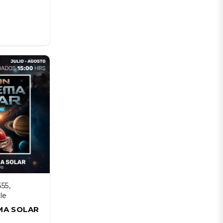
55,
le
MA SOLAR