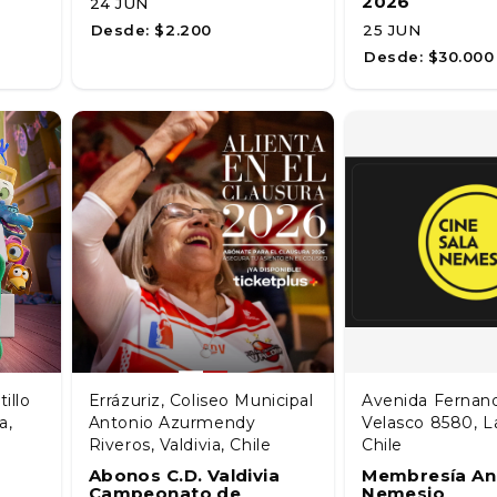
2026
24 JUN
Desde:
$2.200
25 JUN
Desde:
$30.000
illo
Errázuriz, Coliseo Municipal
Avenida Fernand
a,
Antonio Azurmendy
Velasco 8580, L
Riveros, Valdivia, Chile
Chile
Abonos C.D. Valdivia
Membresía Anu
Campeonato de
Nemesio