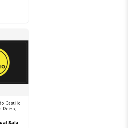
o Castillo
a Reina,
al Sala