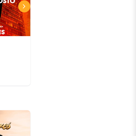
ALTO PORTALES
THE ROOF
07 AGO
Desde:
CLP 10.000 CLP