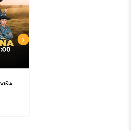
Teatro Municipal de Viña del Mar
 VIÑA
Jakub Józef Orliński; Beyond
junto a Il Pomo d'Oro
18 AGO
Desde:
CLP 17.250 CLP