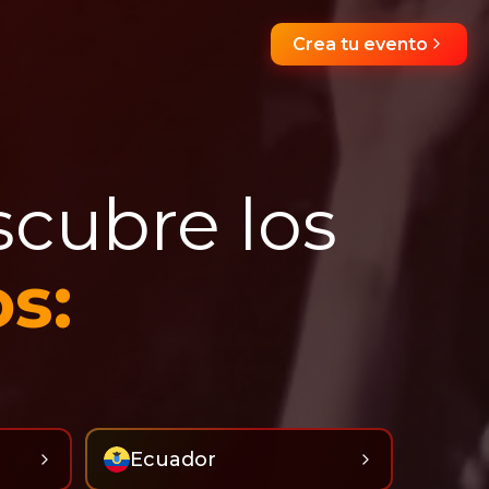
Crea tu evento
scubre los
s:
Ecuador