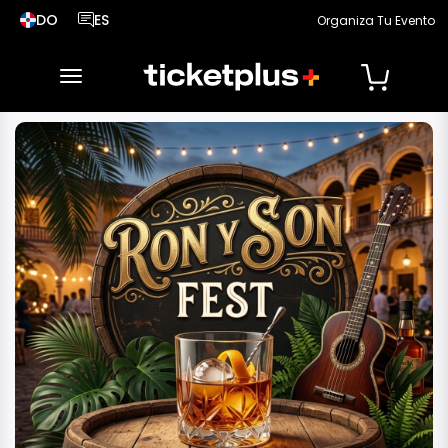
DO
ES
Organiza Tu Evento
País seleccionado, cambiar país
Idioma seleccionado, cambiar idioma
desplegar navegación