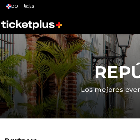
DO
ES
País seleccionado, cambiar país
Idioma seleccionado, cambiar idioma
REP
Los mejores even