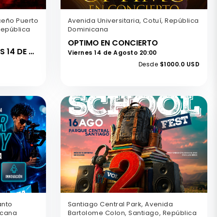
ceño Puerto
Avenida Universitaria, Cotuí, República
 República
Dominicana
OPTIMO EN CONCIERTO
7- ATLÉTICOS VS BRAVOS 14 DE AGOSTO
Viernes 14 de Agosto 20:00
Desde
$1000.0 USD
anto
Santiago Central Park, Avenida
icana
Bartolome Colon, Santiago, República