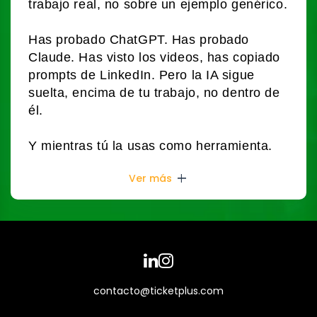
trabajo real, no sobre un ejemplo genérico.
Has probado ChatGPT. Has probado
Claude. Has visto los videos, has copiado
prompts de LinkedIn. Pero la IA sigue
suelta, encima de tu trabajo, no dentro de
él.
Y mientras tú la usas como herramienta,
otros ya la tienen como infraestructura:
add
Ver más
proyectos con memoria, skills que
codifican su metodología, conectores
hacia Drive, Calendar, Notion y Slack,
agentes que operan sus archivos sin
supervisión.
🎯
LA JORNADA · 4 horas de trabajo, 5
contacto@ticketplus.com
activos funcionando al salir