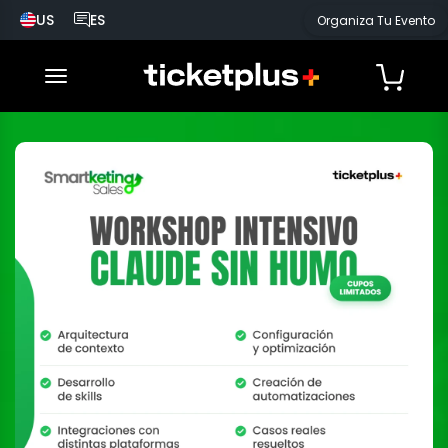
US
ES
Organiza Tu Evento
País seleccionado, cambiar país
Idioma seleccionado, cambiar idioma
desplegar navegación