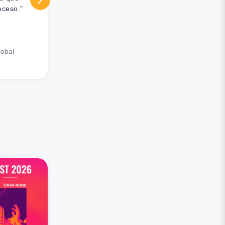
oceso."
nuestra campaña. Sus ejecutivos son
altamente profesionales."
Darwin Ramírez
lobal
DR
Marketing y Expansión, Full 80's