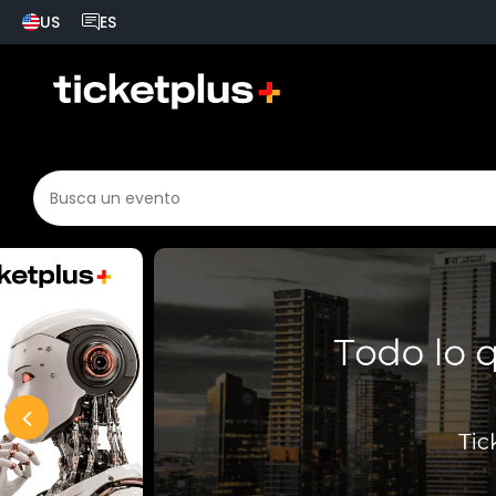
US
ES
País seleccionado, cambiar país
Idioma seleccionado, cambiar idioma
Busca un evento