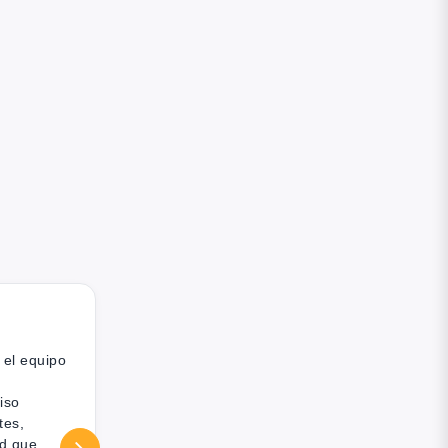
★★★★★
 el equipo
"Ticketplus no fue una taquillera más
a la espera de resultados, fue parte
iso
de la operación. Nos entregó apoyo,
tes,
experiencia y conocimiento del
ud que
mercado para dar rendimiento a