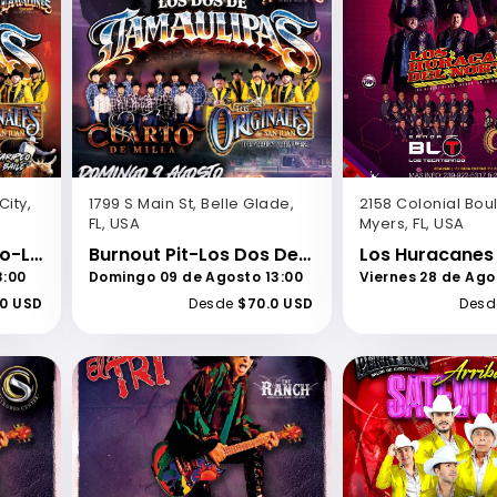
City,
1799 S Main St, Belle Glade,
2158 Colonial Boul
FL, USA
Myers, FL, USA
Trokiando y Bailando-Los Dos De Tamaulipas-Cuarto de Milla-Los Originales de San Juan-Jaripeo Baile-Korens Arena
Burnout Pit-Los Dos De Tamaulipas-Cuarto de Milla-Los Originales de San Juan-Rodeo Las Palmas
3:00
Domingo 09 de Agosto 13:00
Viernes 28 de Ago
.0 USD
Desde
$70.0 USD
Desd