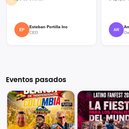
Esteban Portilla Inc
An
EP
AR
CEO
Ow
Eventos pasados