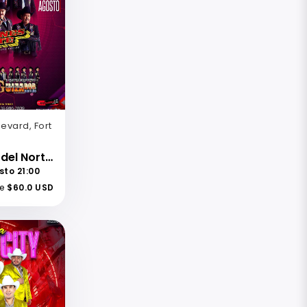
evard, Fort
Los Huracanes del Norte-Banda BLT Los Tecateando-Guizador Norteno-The Ranch
sto 21:00
e
$60.0 USD