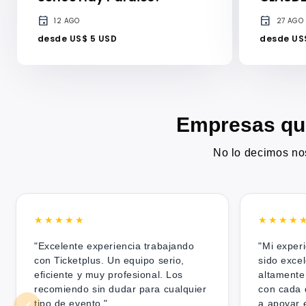
event
event
12 AGO
27 AGO
desde US$ 5 USD
desde US$
Empresas que
No lo decimos nos
★★★★★
★★★★
"Excelente experiencia trabajando
"Mi exper
con Ticketplus. Un equipo serio,
sido exce
eficiente y muy profesional. Los
altamente
recomiendo sin dudar para cualquier
con cada 
tipo de evento."
a apoyar e