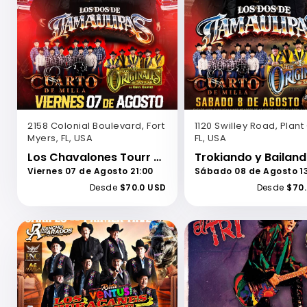
2158 Colonial Boulevard, Fort
1120 Swilley Road, Plant 
Myers, FL, USA
FL, USA
Los Chavalones Tourr 2026-Los Dos De Tamaulipas-Cuarto de Milla-Los Originales de San Juan-The Ranch
Viernes 07 de Agosto 21:00
Sábado 08 de Agosto 1
Desde
$70.0 USD
Desde
$70