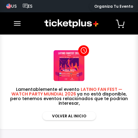
US
ES
Organiza Tu Evento
País seleccionado, cambiar país
Idioma seleccionado, cambiar idioma
desplegar navegación
access_time
Lamentablemente el evento
LATINO FAN FEST —
WATCH PARTY MUNDIAL 2026
ya no está disponible,
pero tenemos eventos relacionados que te podrian
interesar,
VOLVER AL INICIO