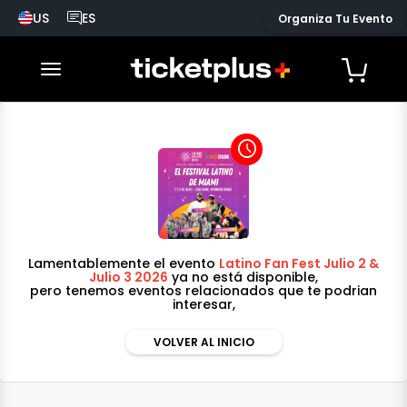
US
ES
Organiza Tu Evento
País seleccionado, cambiar país
Idioma seleccionado, cambiar idioma
desplegar navegación
access_time
Lamentablemente el evento
Latino Fan Fest Julio 2 &
Julio 3 2026
ya no está disponible,
pero tenemos eventos relacionados que te podrian
interesar,
VOLVER AL INICIO