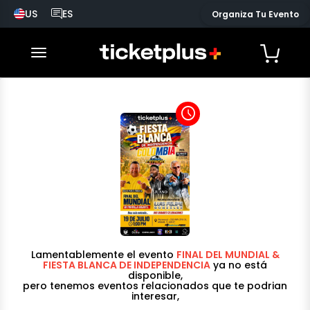
US
ES
Organiza Tu Evento
País seleccionado, cambiar país
Idioma seleccionado, cambiar idioma
desplegar navegación
access_time
Lamentablemente el evento
FINAL DEL MUNDIAL &
FIESTA BLANCA DE INDEPENDENCIA
ya no está
disponible,
pero tenemos eventos relacionados que te podrian
interesar,