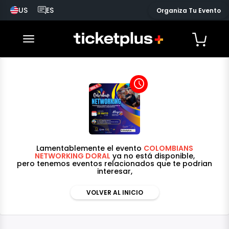
US
ES
Organiza Tu Evento
País seleccionado, cambiar país
Idioma seleccionado, cambiar idioma
desplegar navegación
access_time
Lamentablemente el evento
COLOMBIANS
NETWORKING DORAL
ya no está disponible,
pero tenemos eventos relacionados que te podrian
interesar,
VOLVER AL INICIO