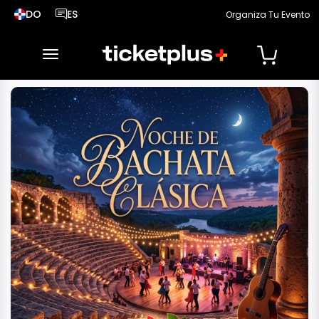
DO
ES
Organiza Tu Evento
País seleccionado, cambiar país
Idioma seleccionado, cambiar idioma
desplegar navegación