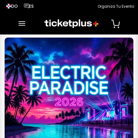
DO
ES
Organiza Tu Evento
País seleccionado, cambiar país
Idioma seleccionado, cambiar idioma
desplegar navegación