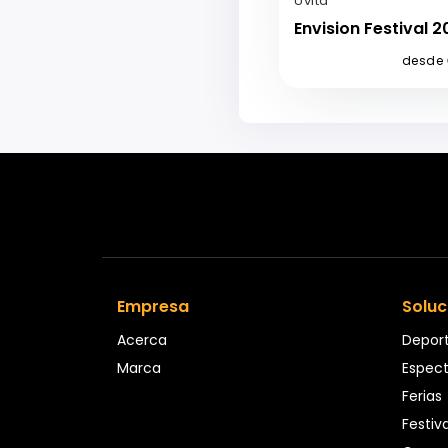
Uvita
Envision Festival 
desde
Empresa
Soluc
Acerca
Depor
Marca
Espec
Ferias
Festiv