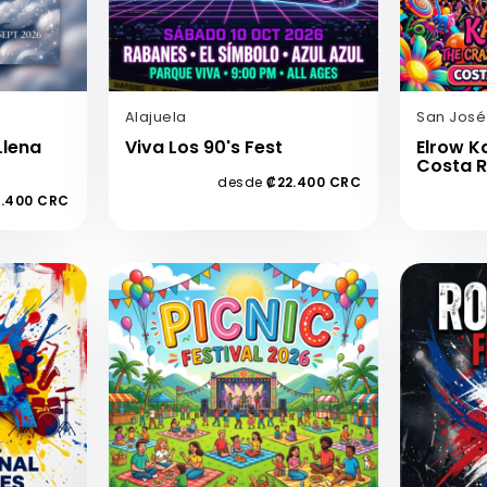
Alajuela
San José
Llena
Viva Los 90's Fest
Elrow K
Costa R
desde
₡22.400 CRC
4.400 CRC