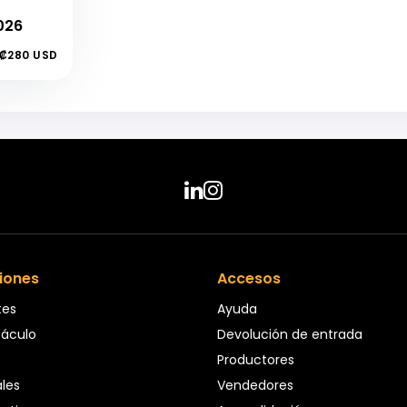
2026
₡280 USD
iones
Accesos
tes
Ayuda
táculo
Devolución de entrada
Productores
ales
Vendedores