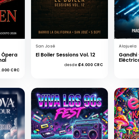
San José
Alajuela
— Ópera
El Boiler Sessions Vol. 12
Gandhi
nal
Eléctric
desde
₡4.000 CRC
.000 CRC