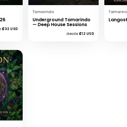
Tamarindo
Tamarin
026
Underground Tamarindo
Langost
— Deep House Sessions
e
₡32 USD
desde
₡12 USD