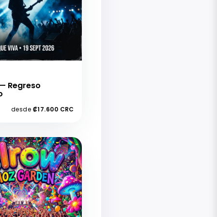
 — Regreso
o
desde
₡17.600 CRC