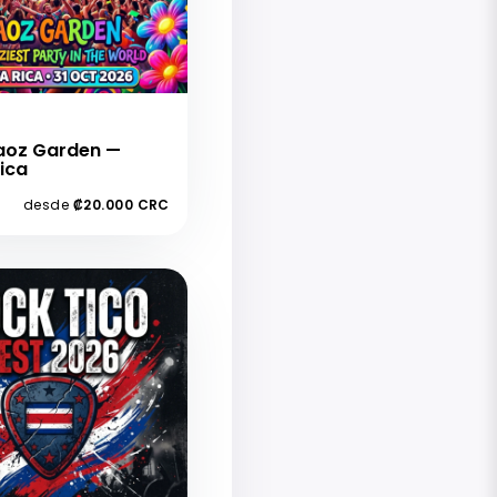
aoz Garden —
ica
desde
₡20.000 CRC