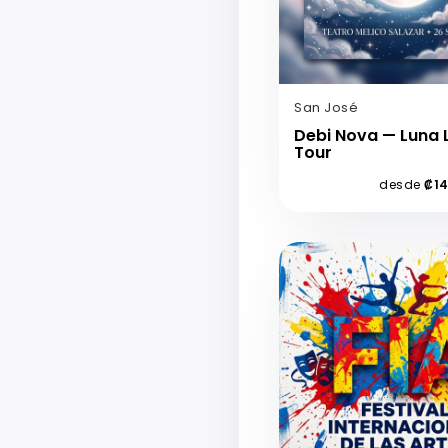
San José
Debi Nova — Luna 
Tour
desde
₡1