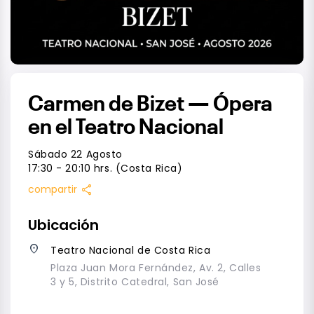
Carmen de Bizet — Ópera
en el Teatro Nacional
Sábado 22 Agosto
17:30 - 20:10 hrs. (Costa Rica)
share
compartir
Ubicación
place
Teatro Nacional de Costa Rica
Plaza Juan Mora Fernández, Av. 2, Calles
3 y 5, Distrito Catedral, San José