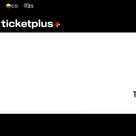
CO
ES
País seleccionado, cambiar país
Idioma seleccionado, cambiar idioma