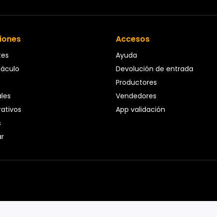
iones
Accesos
tes
Ayuda
táculo
Devolución de entrada
Productores
ales
Vendedores
ativos
App validación
s
ar