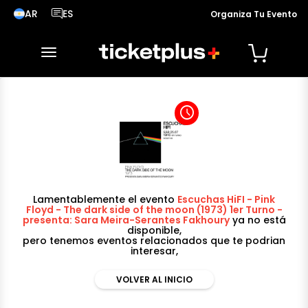
AR
ES
Organiza Tu Evento
País seleccionado, cambiar país
Idioma seleccionado, cambiar idioma
desplegar navegación
access_time
Lamentablemente el evento
Escuchas HiFI - Pink
Floyd - The dark side of the moon (1973) 1er Turno -
presenta: Sara Meira-Serantes Fakhoury
ya no está
disponible,
pero tenemos eventos relacionados que te podrian
interesar,
VOLVER AL INICIO