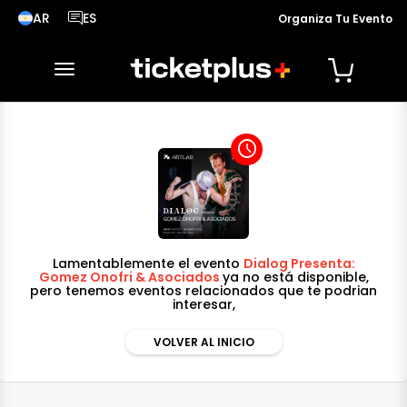
AR
ES
Organiza Tu Evento
País seleccionado, cambiar país
Idioma seleccionado, cambiar idioma
desplegar navegación
access_time
Lamentablemente el evento
Dialog Presenta:
Gomez Onofri & Asociados
ya no está disponible,
pero tenemos eventos relacionados que te podrian
interesar,
VOLVER AL INICIO