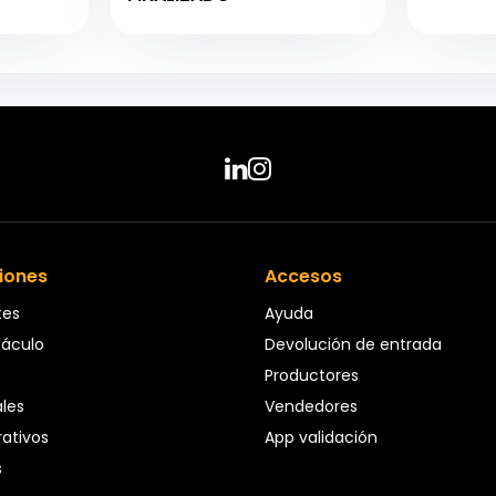
iones
Accesos
tes
Ayuda
táculo
Devolución de entrada
Productores
ales
Vendedores
ativos
App validación
s