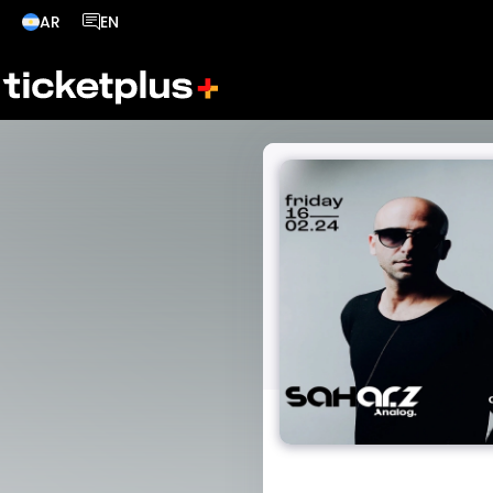
AR
EN
País seleccionado, cambiar país
Idioma seleccionado, cambiar idioma