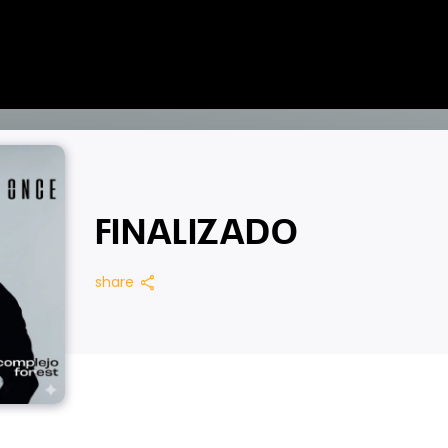
FINALIZADO
share
share