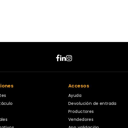
ciones
Accesos
tes
Ayuda
táculo
Devolución de entrada
Productores
ales
Vendedores
rativos
App validación