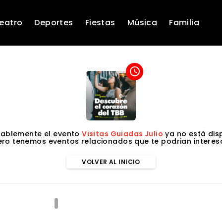
eatro
Deportes
Fiestas
Música
Familia
access_time
ablemente el evento
Visitas Guiadas Julio
ya no está dis
ero tenemos eventos relacionados que te podrian interesa
VOLVER AL INICIO