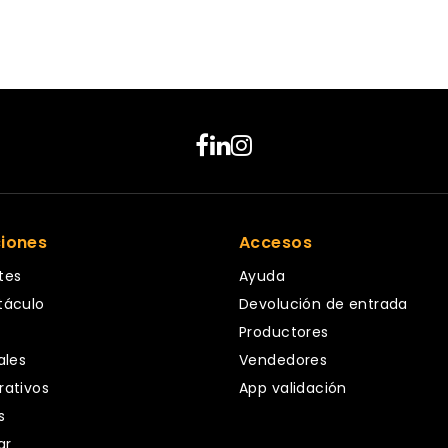
ciones
Accesos
tes
Ayuda
táculo
Devolución de entrada
Productores
ales
Vendedores
rativos
App validación
s
ar