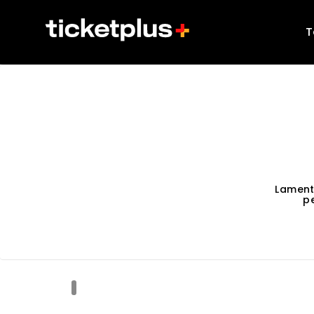
T
Lament
p