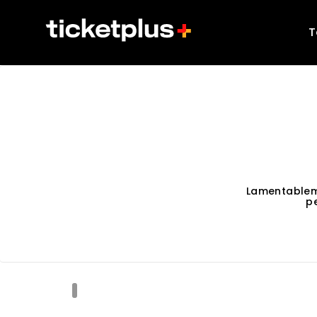
T
Lamentablem
p