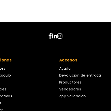
ciones
Accesos
tes
Ayuda
táculo
Devolución de entrada
Productores
ales
Vendedores
rativos
App validación
s
ar