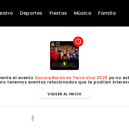
eatro
Deportes
Fiestas
Música
Familia
access_time
ente el evento
Sonora Barón en Terra Viva 2026
ya no est
ero tenemos eventos relacionados que te podrian interesa
VOLVER AL INICIO