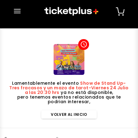
desplegar navegación
access_time
Lamentablemente el evento
Show de Stand Up-
Tres fracasos y un mazo de tarot-Viernes 24 Julio
a las 20:30 hrs
ya no está disponible,
pero tenemos eventos relacionados que te
podrian interesar,
VOLVER AL INICIO