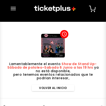
desplegar navegación
access_time
Lamentablemente el evento
Show de Stand Up-
Sábado de pololeo-Sabado 6 Junio a las 19 hrs
ya
no está disponible,
pero tenemos eventos relacionados que te
podrian interesar,
VOLVER AL INICIO