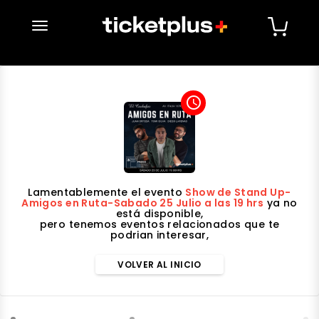
desplegar navegación
access_time
Lamentablemente el evento
Show de Stand Up-
Amigos en Ruta-Sabado 25 Julio a las 19 hrs
ya no
está disponible,
pero tenemos eventos relacionados que te
podrian interesar,
VOLVER AL INICIO