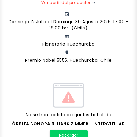
Ver perfil del productor
arrow_forward
event
Domingo 12 Julio al Domingo 30 Agosto 2026, 17:00 -
18:00 hrs. (Chile)
business
Planetario Huechuraba
place
Premio Nobel 5555, Huechuraba, Chile
No se han podido cargar los ticket de
ÓRBITA SONORA 3: HANS ZIMMER - INTERSTELLAR
Recargar