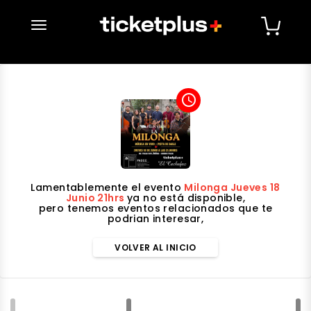
desplegar navegación
access_time
Lamentablemente el evento
Milonga Jueves 18
Junio 21hrs
ya no está disponible,
pero tenemos eventos relacionados que te
podrian interesar,
VOLVER AL INICIO