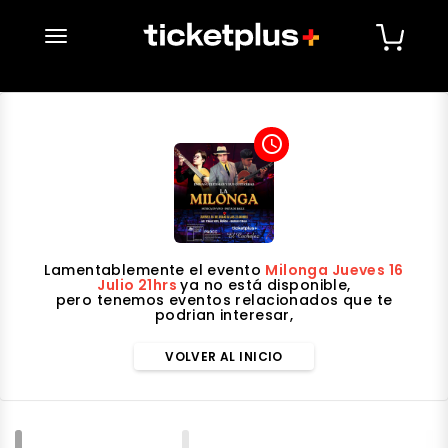
desplegar navegación
access_time
Lamentablemente el evento
Milonga Jueves 16
Julio 21hrs
ya no está disponible,
pero tenemos eventos relacionados que te
podrian interesar,
VOLVER AL INICIO