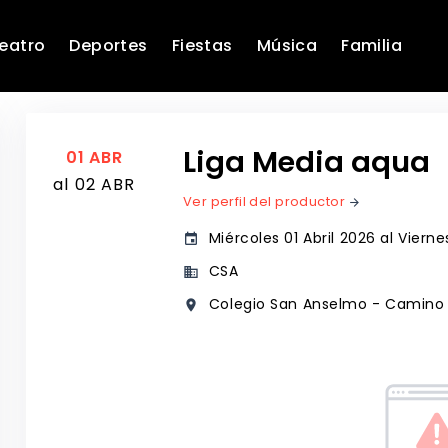
eatro
Deportes
Fiestas
Música
Familia
Liga Media aqua
01 ABR
al 02 ABR
Ver perfil del productor
arrow_forward
Miércoles 01 Abril 2026 al Viernes
event
CSA
business
Colegio San Anselmo - Camino G
place