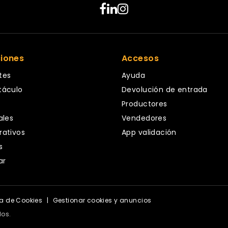
ciones
Accesos
tes
Ayuda
táculo
Devolución de entrada
Productores
ales
Vendedores
rativos
App validación
s
ar
ca de Cookies
|
Gestionar cookies y anuncios
dos.