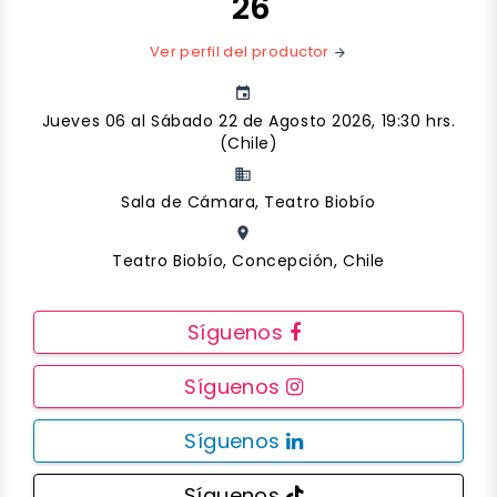
'26
Ver perfil del productor
arrow_forward
event
Jueves 06 al Sábado 22 de Agosto 2026, 19:30 hrs.
(Chile)
business
Sala de Cámara, Teatro Biobío
place
Teatro Biobío, Concepción, Chile
Síguenos
Síguenos
Síguenos
Síguenos