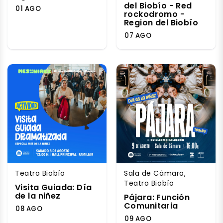
del Biobío - Red
01 AGO
rockodromo -
Region del Biobío
07 AGO
Teatro Biobío
Sala de Cámara,
Teatro Biobío
Visita Guiada: Día
de la niñez
Pájara: Función
Comunitaria
08 AGO
09 AGO