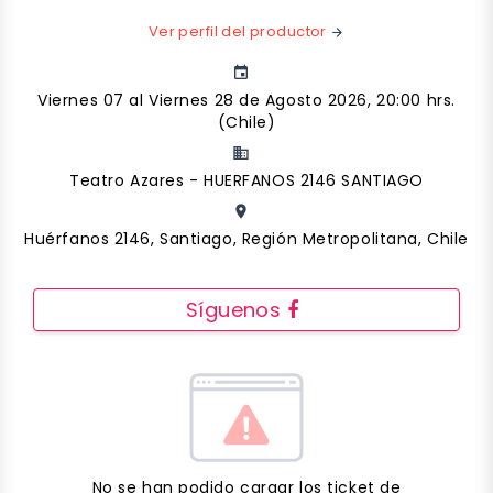
Ver perfil del productor
arrow_forward
event
Viernes 07 al Viernes 28 de Agosto 2026, 20:00 hrs.
(Chile)
business
Teatro Azares - HUERFANOS 2146 SANTIAGO
place
Huérfanos 2146, Santiago, Región Metropolitana, Chile
Síguenos
No se han podido cargar los ticket de