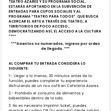
TEATRO AZARES Y SU PROGRAMA SOCIAL,
ESTARÁS APORTANDO EN LA SUBVENCIÓN DE
ENTRADAS PARA CUPOS SOCIALES Y AL
PROGRAMA “TEATRO PARA TODOS” QUE BUSCA
ACERCAR EL ARTE A TRAVÉS DEL TEATRO, A
TERRITORIOS DE POCO ACCESO ,
DEMOCRATIZANDO ASÍ, EL ACCESO A LA CULTURA
"***
***Asientos no numerados, ingreso por orden
de llegada.
***
AL COMPRAR TU ENTRADA CONSIDERA LO
SIGUIENTE:
1-. Llegar a lo menos, 30 minutos antes de la
función, puedes completar tu experiencia
disfrutando de un rico café en Cafetería Azares.
2.- Prohibido el consumo de alimentos y
bebestibles dentro de la sala.
3. No es necesario imprimir ticket, puedes
mostrar el codigo QR (tu entrada) desde celular.