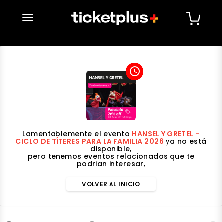
desplegar navegación
access_time
Lamentablemente el evento
HANSEL Y GRETEL -
CICLO DE TÍTERES PARA LA FAMILIA 2026
ya no está
disponible,
pero tenemos eventos relacionados que te
podrian interesar,
VOLVER AL INICIO