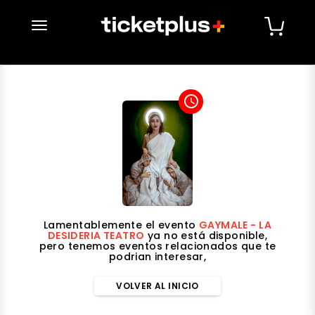
desplegar navegación
access_time
Lamentablemente el evento
GAYMALE - LA
DESIDERIA TEATRO
ya no está disponible,
pero tenemos eventos relacionados que te
podrian interesar,
VOLVER AL INICIO