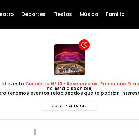
eatro
Deportes
Fiestas
Música
Familia
access_time
 el evento
Concierto N° 10 • Resonancias: Primer año Gran
no está disponible,
ero tenemos eventos relacionados que te podrian interesa
VOLVER AL INICIO