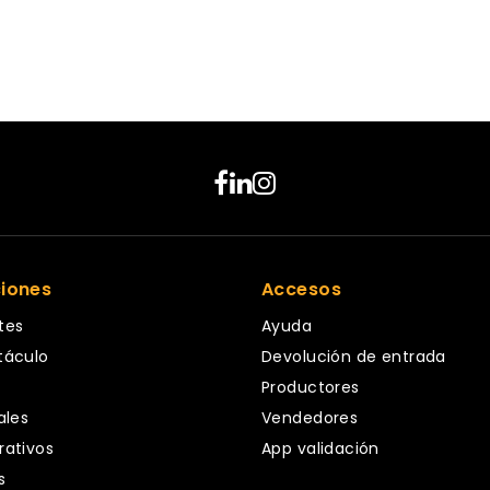
ciones
Accesos
tes
Ayuda
táculo
Devolución de entrada
Productores
ales
Vendedores
rativos
App validación
s