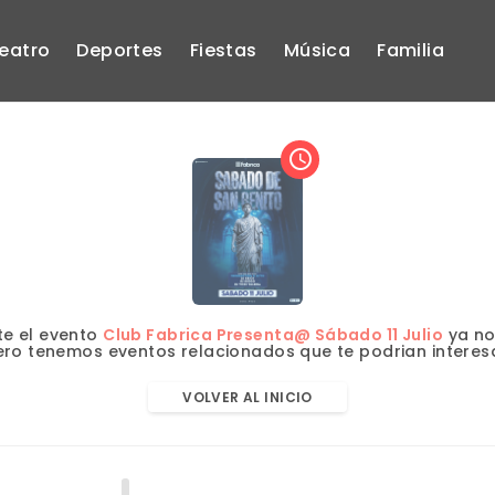
eatro
Deportes
Fiestas
Música
Familia
access_time
e el evento
Club Fabrica Presenta@ Sábado 11 Julio
ya no
ero tenemos eventos relacionados que te podrian interesa
VOLVER AL INICIO