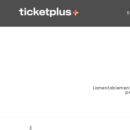
T
Lamentablement
p