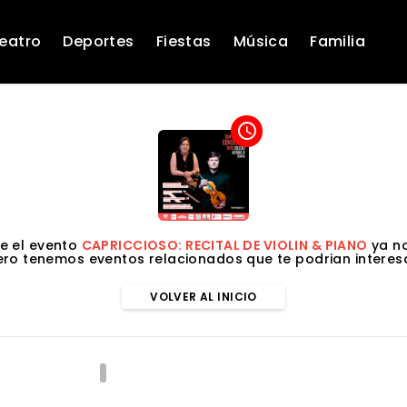
eatro
Deportes
Fiestas
Música
Familia
access_time
e el evento
CAPRICCIOSO: RECITAL DE VIOLIN & PIANO
ya no
ero tenemos eventos relacionados que te podrian interesa
VOLVER AL INICIO