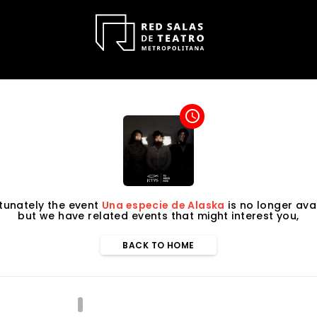
access_time
tunately the event
Una especie de Alaska
is no longer avai
but we have related events that might interest you,
BACK TO HOME