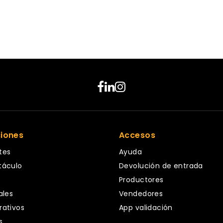
ciones
Accesos
tes
Ayuda
táculo
Devolución de entrada
Productores
ales
Vendedores
rativos
App validación
s