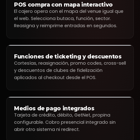
ticketplus
+
POS compra con mapa interactivo
12:37 p.m.
El cajero opera con el mapa del venue igual que
Prueba con Mapa
6 de octubre — 17:00 hrs
el web. Selecciona butaca, función, sector.
Selecciona tus asientos
Reasigna y reimprime entradas en segundos.
ESCENARIO
PLATEA BAJA
PRIMER PISO
1 Asiento(s) seleccionado(s)
General der
ticketplus
+
Funciones de ticketing y descuentos
12:37 p.m.
Cortesías, reasignación, promo codes, cross-sell
Selecciona una
×
My Wonderland
fecha
18 de abril — 21:00 hrs
y descuentos de clubes de fidelización
‹
›
Selecciona tus asientos
Abril de 2026
30
31
1
2
3
4
5
aplicados al checkout desde el POS.
ESCENARIO
6
7
8
9
10
11
12
PLATEA BAJA
Continuar
13
14
15
16
17
18
19
20
21
22
23
24
25
26
PRIMER PISO
27
28
29
30
1
2
3
ticketplus
+
Medios de pago integrados
12:37 p.m.
Tarjeta de crédito, débito, GetNet, propina
Seleccione método
configurable. Cobro presencial integrado sin
de pago
abrir otro sistema ni redirect.
$12.100
Continuar