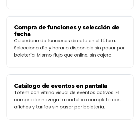
RESTRICCIONES
CONTINUAR
DEGUSTACIÓN
Sorbete
Brownie
mango
$3.200
Compra de funciones y selección de
$3.900
My Wonderland
−
+
0
←
WONDER
−
+
fecha
0
Ver Descripción
Compra para
Código de descuento
18 de abril — 21:00 hrs
Calendario de funciones directo en el tótem.
21:00
22:30
Cambiar día
Selecciona día y horario disponible sin pasar por
×
Selecciona una fecha
boletería. Mismo flujo que online, sin cajero.
‹
›
Abril de 2026
30
31
1
2
3
4
5
CONTINUAR
6
7
8
9
10
11
12
13
14
15
16
17
18
19
20
21
22
23
24
25
26
27
28
29
30
1
2
3
Catálogo de eventos en pantalla
Tótem con vitrina visual de eventos activos. El
Bienvenido
Compra tus entradas
comprador navega tu cartelera completa con
Secret Garden
Indie Night
DJ Set 2026
afiches y tarifas sin pasar por boletería.
Viña del Mar
Santiago
Concepción
Festival Sur
Rock Arena
Stand-Up Tour
Valdivia
Movistar Arena
Teatro Caupolicán