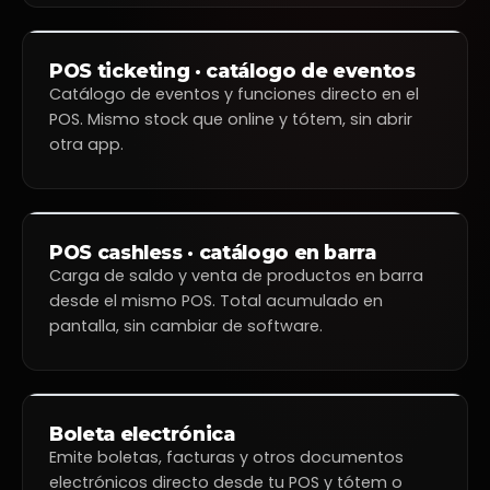
Efectivo
Tarjeta
ticketplus
+
POS ticketing · catálogo de eventos
12:43 p.m.
Catálogo de eventos y funciones directo en el
ticketplus
+
POS. Mismo stock que online y tótem, sin abrir
Teatro Caupolicán
otra app.
Hamlet — Compañía
Estable
Volver
12 abr. al 28 jun.
Stand Up Tour — Edo
Caroe
05 may. al 31 jul.
El Lago de los Cisnes —
ticketplus
+
Ballet de Santiago
POS cashless · catálogo en barra
20 jun. al 15 ago.
3:36 p.m.
Carga de saldo y venta de productos en barra
Festival de Jazz — Sala
✓
×
Tragos
Principal
desde el mismo POS. Total acumulado en
08 sep. al 22 oct.
Tragos
pantalla, sin cambiar de software.
1
Cerveza Sol
$4.000
Shot Olmeca
$5.000
Shot Avión
$5.000
Pisco Mistral 35°
$6.000
Pisco Mistral 40°
$6.500
Boleta electrónica
Ron Havana Club
$5.500
Emite boletas, facturas y otros documentos
Fernet Branca + B…
$6.500
electrónicos directo desde tu POS y tótem o