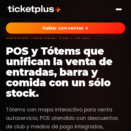
Hablar con ventas →
Industrias
SERVICIOS TICKETPLUS · POS Y TÓTEM
Soluciones
Fiestas
POS y Tótems que
Eventos nocturnos y open-air
Operación en terreno
unifican la venta de
Teatros
Validación, staff, box office
Hablar con ventas
Temporadas culturales
entradas, barra y
POS y Tótem
comida con un sólo
Familiar
Venta en venue con offline real
Parques, circos y shows infantiles
stock.
Marketplace
Deportes
Vender más sin agencia
Clubes y federaciones
Tótems con mapa interactivo para venta
Data analytics
Espectáculo
autoservicio, POS atendido con descuentos
Real-time desde el celular
Recitales, stand-up, ópera
de club y medios de pago integrados,
Booster