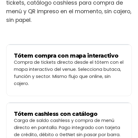
tickets, catálogo cashless para compra de
menú y QR impreso en el momento, sin cajero,
sin papel.
Tótem compra con mapa interactivo
Secret Garden — Viña del Mar
←
SECRET
Compra de tickets directo desde el tótem con el
Ver Descripción
Compra para
21 de Diciembre — 21:00
Código de descuento
mapa interactivo del venue. Selecciona butaca,
hrs
21:00
21:00
Cambiar día
función y sector. Mismo flujo que online, sin
Selecciona una forma de compra
Compra normal
DESCUENTO
cajero.
ESCENARIO
PLATEA BAJA
PRIMER PISO
Tótem cashless con catálogo
Helado
Helado
HELADOS Y
vainilla
chocolate
POSTRES
Carga de saldo cashless y compra de menú
$4.500
$4.500
COMIDAS
directo en pantalla. Pago integrado con tarjeta
−
+
−
+
0
0
2 Asientos Seleccionados
BEBIDAS
FRÍAS
💺 Platea baja h 10
de crédito, débito o GetNet sin pasar por barra.
💺 Platea baja h 9
CAFETERÍA