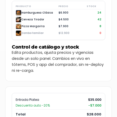
PRODUCTO
PRECIO
STOCK
Hamburguesa Clásica
$6.900
24
Cerveza Tirador
$4.500
42
Pizza Margarita
$7.900
8
Combo Familiar
$12.900
0
Control de catálogo y stock
Edita productos, ajusta precios y vigencias
desde un solo panel. Cambios en vivo en
tótems, POS y app del comprador, sin re-deploy
ni re-carga.
Entrada Platea
$35.000
Descuento auto −20%
−$7.000
Total
$28.000