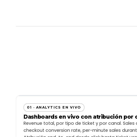
¿Qué es Boos
+25%
$6.000.
BOOSTER
01 · ANALYTICS EN VIVO
De aumento en tus ventas
más en Ventas
VER MÁS
Dashboards en vivo con atribución por 
Total ventas
Revenue total, por tipo de ticket y por canal. Sales 
$30.000.000 CLP
checkout conversion rate, per-minute sales duran
No incluye cargo por servicio