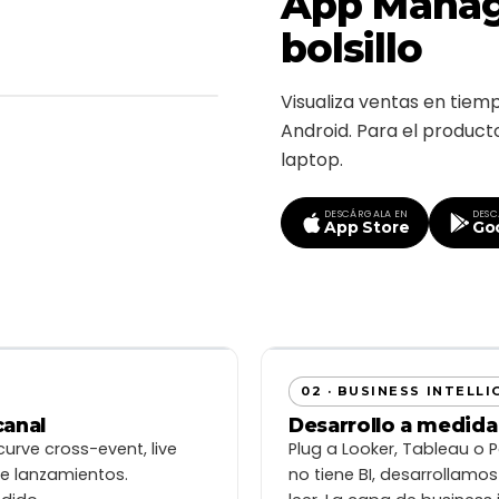
App Manage
bolsillo
Visualiza ventas en tiemp
Android. Para el producto
laptop.
DESCÁRGALA EN
DESC
App Store
Goo
?
ter?
REVENUE TOTAL
TICKETS VENDIDOS
000
$348.5M
48.120
02 · BUSINESS INTELL
CLP
↑ 12,5%
↑ 8,1%
canal
Desarrollo a medida
TICKET SALES ANALYTICS
curve cross-event, live
Plug a Looker, Tableau o P
VENTAS POR MES
324
↑ 4,5%
te lanzamientos.
no tiene BI, desarrollamo
vs mes anterior
400