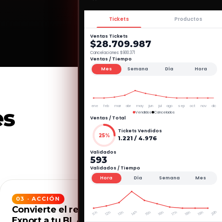
Tickets
Productos
Ventas Tickets
$28.709.987
Cancelaciones: $900.371
Ventas / Tiempo
Mes
Semana
Día
Hora
ene
feb
mar
abr
may
jun
jul
ago
sep
oct
nov
dic
es
Vendidos
Cancelados
Ventas / Total
Tickets Vendidos
25%
1.221 / 4.976
Validados
593
Validados / Tiempo
Hora
Día
Semana
Mes
03 · ACCIÓN
Convierte el reporte en decisión.
14h
20h
12h
13h
15h
16h
17h
18h
19h
11h
Export a tu BI, API abierta y reportes