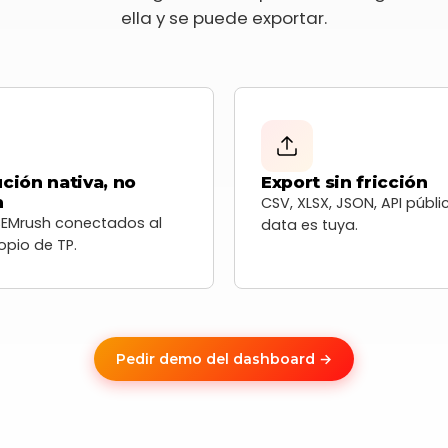
ella y se puede exportar.
ución nativa, no
Export sin fricción
n
CSV, XLSX, JSON, API públi
SEMrush conectados al
data es tuya.
ropio de TP.
Pedir demo del dashboard →