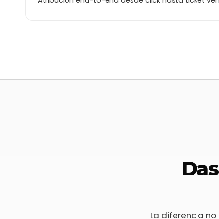
Atribución end-to-end desde click hasta ticket ven
Tickets en línea
Tickets Box Office
Tickets genera
$ 21.500.000
$ 8.500.000
1.250
No incluye cargo por servicio
No incluye cargo por servicio
Venta Diaria
Cortesías emitidas
Venta
Cancelaciones
Cantidad
vs. semana pasada
▲ 18%
128 totales
1
10
20
30
L
M
X
J
V
S
Das
La diferencia no 