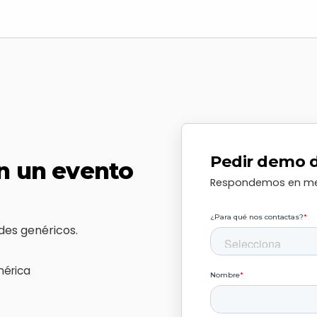
Pedir demo 
n un evento
Respondemos en men
des genéricos.
nérica