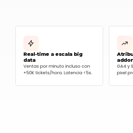
Real-time a escala big
Atrib
data
addo
Ventas por minuto incluso con
GA4 y 
+50K tickets/hora. Latencia <5s.
pixel p