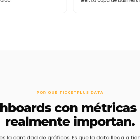
dido.
leer. La capa de business 
May 2026
300
Tickets:
187
dos
200
100
0
Ene
Feb
Mar
Abr
May
Junio
Julio
Ago
Sep
 Tickets
RECENT PAYOUTS TABLE
Pagos recientes
D
POR QUÉ TICKETPLUS DATA
hboards con métricas
realmente importan.
es la cantidad de gráficos. Es que la data llega a ti