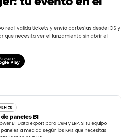
r: tu evento en el
o real, valida tickets y envía cortesías desde iOS y
r que necesita ver el lanzamiento sin abrir el
ÁRGALA EN
gle Play
TASA CONVERSIÓN
TICKETS REEMBOLSADOS
6,4%
$4.2M
IGENCE
CLP
↑ 2,3%
↓ 14,8%
 de paneles BI
USER DISTRIBUTION
ower BI. Data export para CRM y ERP. Si tu equipo
DISTRIBUCIÓN USUARIOS
Mes
▾
s paneles a medida según los KPIs que necesitas