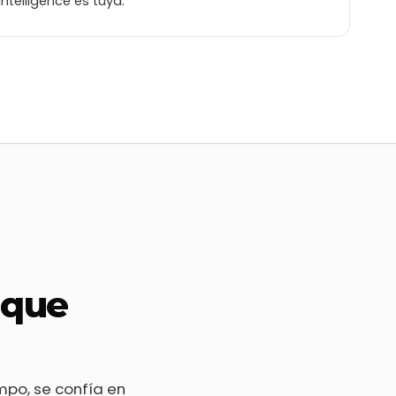
intelligence es tuya.
Compradores
60%
8.734
Repeat buyers
30%
usuarios
Inactivos
10%
Oct
Nov
Dic
Filtrar
▾
 que
empo, se confía en