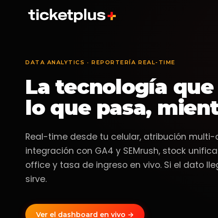
DATA ANALYTICS · REPORTERÍA REAL-TIME
Fiestas
Operación en terreno
Tea
POS
Eventos nocturnos y open-air
Validación, staff, box office
Temp
Vent
La tecnología que 
lo que pasa, mien
Espectáculo
Booster
Fest
Recitales, stand-up, ópera
Agencia gestionada incluida
Lanz
Real-time desde tu celular, atribución multi-
integración con GA4 y SEMrush, stock unifica
office y tasa de ingreso en vivo. Si el dato ll
sirve.
Ver el dashboard en vivo →