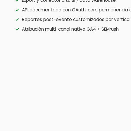
✓
Export y conector a tu BI / data warehouse
✓
API documentada con OAuth: cero permanencia o
✓
Reportes post-evento customizados por vertical
✓
Atribución multi-canal nativa GA4 + SEMrush