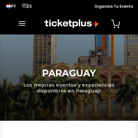
PY
ES
Organiza Tu Evento
País seleccionado, cambiar país
Idioma seleccionado, cambiar idioma
desplegar navegación
PARAGUAY
Los mejores eventos y experiencias
disponibles en Paraguay.