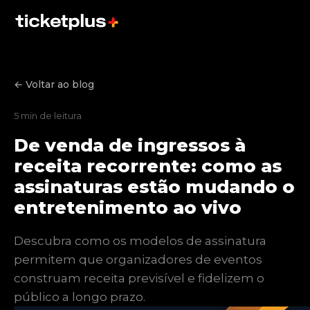
← Voltar ao blog
5 min de leitura
De venda de ingressos à
receita recorrente: como as
assinaturas estão mudando o
entretenimento ao vivo
Descubra como os modelos de assinatura
permitem que organizadores de eventos
construam receita previsível e fidelizem o
público a longo prazo.