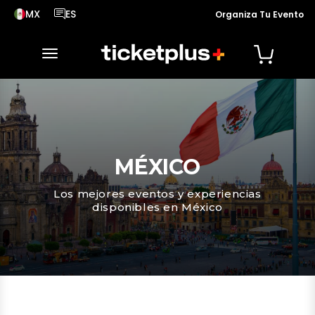
MX
ES
Organiza Tu Evento
País seleccionado, cambiar país
Idioma seleccionado, cambiar idioma
desplegar navegación
MÉXICO
Los mejores eventos y experiencias
disponibles en México