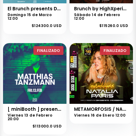
El Brunch presents Deep Dish
Brunch by HighXperiencies presents Ilario Alicante
Domingo 15 de Marzo
Sábado 14 de Febrero
12:00
12:00
$124300.0 USD
$115260.0 USD
FINALIZADO
FINALIZADO
[ miniBooth ] presents Matthias Tanzmann
METAMORFOSIS / NATALIA PARÍS
Viernes 13 de Febrero
Viernes 16 de Enero 12:00
20:00
$113000.0 USD